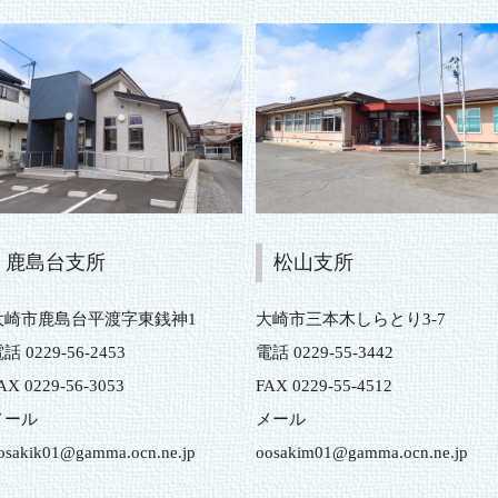
鹿島台支所
松山支所
大崎市鹿島台平渡字東銭神1
大崎市三本木しらとり3-7
話 0229-56-2453
電話 0229-55-3442
AX 0229-56-3053
FAX 0229-55-4512
メール
メール
osakik01@gamma.ocn.ne.jp
oosakim01@gamma.ocn.ne.jp