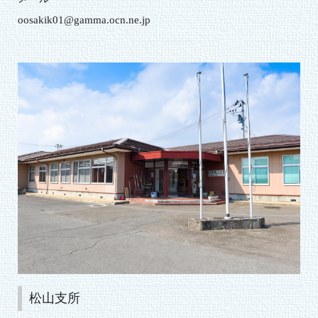
oosakik01@gamma.ocn.ne.jp
松山支所