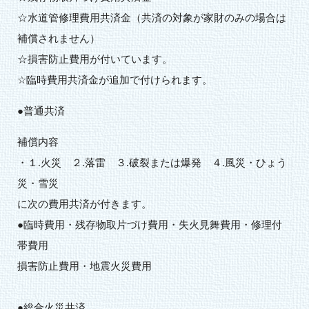
☆水道管修理費用共済金（共済の対象が家財のみの場合は
補償されません）
☆損害防止費用が付いています。
☆臨時費用共済金が追加で付けられます。
●普通共済
補償内容
・１.火災 ２.落雷 ３.破裂または爆発 ４.風災・ひょう
災・雪災
に次の費用共済が付きます。
●臨時費用・残存物取片づけ費用・失火見舞費用・修理付
帯費用
損害防止費用・地震火災費用
●総合火災共済