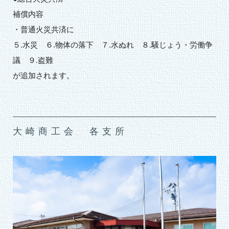
補償内容
・普通火災共済に
５.水災 ６.物体の落下 ７.水ぬれ ８.騒じょう・労働争
議 ９.盗難
が追加されます。
大崎商工会 各支所